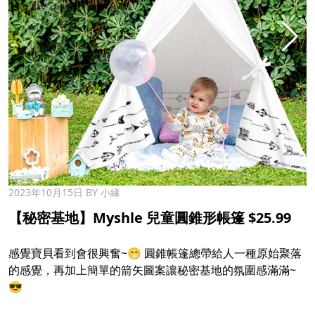
2023年10月15日
BY 小緣
【秘密基地】Myshle 兒童圓錐形帳篷 $25.99
感覺寶貝看到會很興奮~😁 圓錐帳篷總帶給人一種原始聚落
的感覺，再加上簡單的箭矢圖案讓秘密基地的氛圍感滿滿~
😎