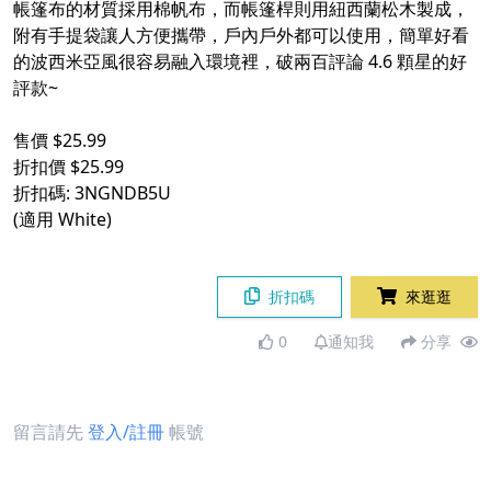
帳篷布的材質採用棉帆布，而帳篷桿則用紐西蘭松木製成，
附有手提袋讓人方便攜帶，戶內戶外都可以使用，簡單好看
的波西米亞風很容易融入環境裡，破兩百評論 4.6 顆星的好
評款~
售價 $25.99
折扣價 $25.99
折扣碼: 3NGNDB5U
(適用 White)
折扣碼
來逛逛
0
通知我
分享
留言請先
登入/註冊
帳號