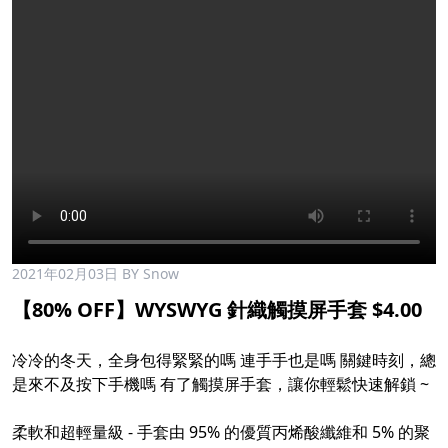
2021年02月03日
BY Snow
【80% OFF】WYSWYG 針織觸摸屏手套 $4.00
冷冷的冬天，全身包得緊緊的嗎 連手手也是嗎 關鍵時刻，總
是來不及按下手機嗎 有了觸摸屏手套，讓你輕鬆快速解鎖 ~
柔軟和超輕量級 - 手套由 95% 的優質丙烯酸纖維和 5% 的聚