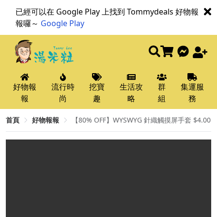
已經可以在 Google Play 上找到 Tommydeals 好物報
報囉～
Google Play
好物報
流行時
挖寶
生活攻
群
集運服
報
尚
趣
略
組
務
首頁
好物報報
【80% OFF】WYSWYG 針織觸摸屏手套 $4.00