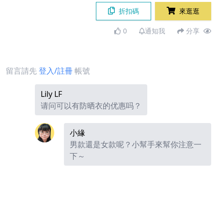
折扣碼
來逛逛
0
通知我
分享
留言請先
登入/註冊
帳號
Lily LF
请问可以有防晒衣的优惠吗？
小緣
男款還是女款呢？小幫手來幫你注意一
下～