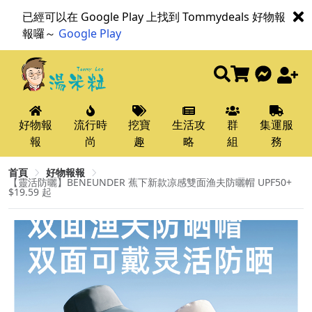
已經可以在 Google Play 上找到 Tommydeals 好物報
報囉～
Google Play
好物報
流行時
挖寶
生活攻
群
集運服
報
尚
趣
略
組
務
首頁
好物報報
【靈活防曬】BENEUNDER 蕉下新款凉感雙面渔夫防曬帽 UPF50+
$19.59 起