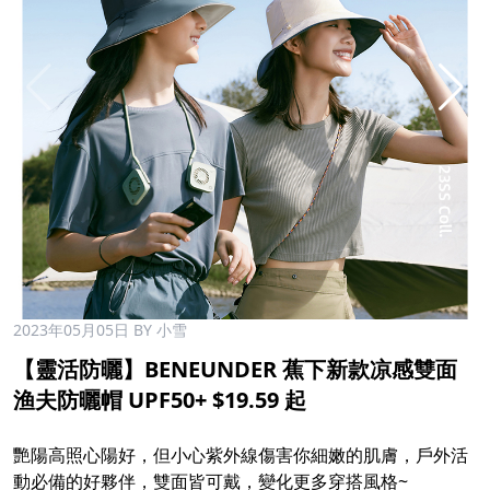
2023年05月05日
BY 小雪
【靈活防曬】BENEUNDER 蕉下新款凉感雙面
渔夫防曬帽 UPF50+ $19.59 起
艷陽高照心陽好，但小心紫外線傷害你細嫩的肌膚，戶外活
動必備的好夥伴，雙面皆可戴，變化更多穿搭風格~