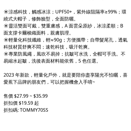
☀涼感科技，觸感冰涼；UPF50+，紫外線阻隔率≥99%；環
繞式大帽子，修飾臉型，全面防曬。
☀靈活雙面可戴，雙重膚感，A 面雲朵原紗，冰涼柔順；B
面支撐卡爾梭織面料，親膚肌理。
☀輕量化科技纖維，輕≈90g；方便攜帶；自帶髮尾孔，透氣
科技材質舒爽不悶；速乾科技，吸汗乾爽。
☀專業防風繩，風吹不易掉；抗皺可水洗，全帽可手洗。不
易縮水起皺，洗後表面材料能依舊，5 色任選。
2023 年新款，輕量化戶外，就是要陪你盡享陽光不怕曬，喜
愛蕉下品牌的朋友們，可以把握機會入手唷~
售價 $27.99 ~ $35.99
折扣價 $19.59 起
折扣碼: TOMMY70SS