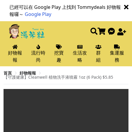
已經可以在 Google Play 上找到 Tommydeals 好物報
報囉～
Google Play
好物報
流行時
挖寶
生活攻
群
集運服
報
尚
趣
略
組
務
首頁
好物報報
【守護健康】Cleanwell 植物洗手液噴霧 1oz (6 Pack) $5.85