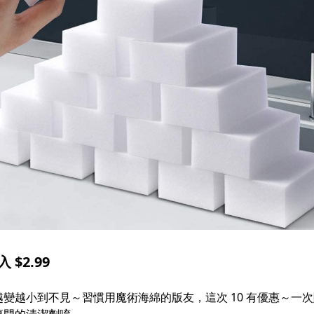
 $2.99
變越小到不見～習慣用魔術海綿的版友，這次 10 有優惠～一