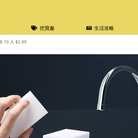
挖寶趣
生活攻略
10 入 $2.99